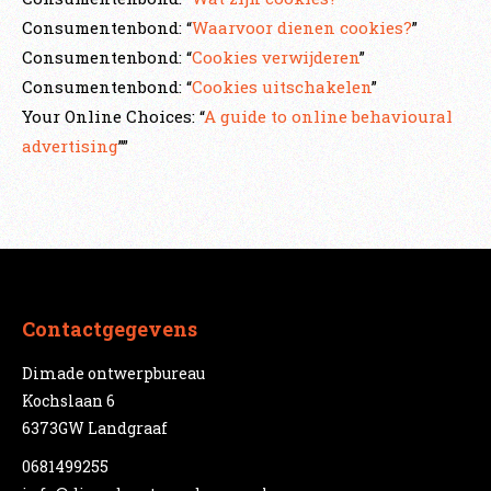
Consumentenbond: “
Waarvoor dienen cookies?
”
Consumentenbond: “
Cookies verwijderen
”
Consumentenbond: “
Cookies uitschakelen
”
Your Online Choices: “
A guide to online behavioural
advertising
””
Contactgegevens
Dimade ontwerpbureau
Kochslaan 6
6373GW Landgraaf
0681499255